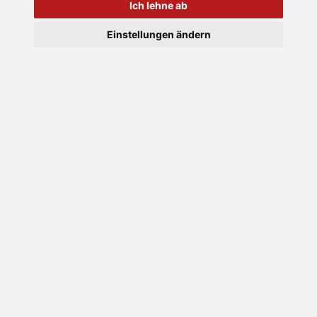
Ich lehne ab
Home
Einstellungen ändern
Leistungen
Haarschnitte
Damen
Herren
Kinder
Haarstylings
Besondere Anlässe
Echthaarperücken
Gutscheine
Produkte
Über mich
Kontakt
Impressum